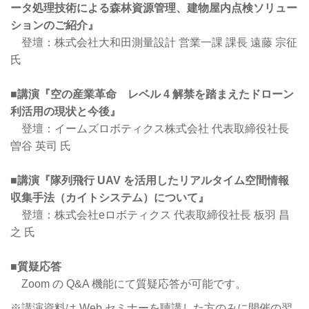
ータ処理技術による森林資源管理、建物屋内点検ソリュー
ションのご紹介』
登壇：株式会社大和田測量設計 営業一課 課長 遠藤 宗征
氏
■講演『空の産業革命 レベル 4 解禁を踏まえたドローン
利活用の現状と今後』
登壇：イームズロボティクス株式会社 代表取締役社長
曽谷 英司 氏
■講演『隊列飛行 UAV を活用したリアルタイム空間情報
収集手法（カイトシステム）について』
登壇：株式会社eロボティクス 代表取締役社長 板羽 昌
之 氏
■質疑応答
Zoom の Q&A 機能にて質疑応答が可能です。
※講演資料は Web セミナーを聴講した方のみに開催の翌