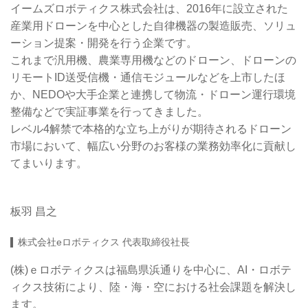
イームズロボティクス株式会社は、2016年に設立された
産業用ドローンを中心とした自律機器の製造販売、ソリュ
ーション提案・開発を行う企業です。
これまで汎用機、農業専用機などのドローン、ドローンの
リモートID送受信機・通信モジュールなどを上市したほ
か、NEDOや大手企業と連携して物流・ドローン運行環境
整備などで実証事業を行ってきました。
レベル4解禁で本格的な立ち上がりが期待されるドローン
市場において、幅広い分野のお客様の業務効率化に貢献し
てまいります。
板羽 昌之
株式会社eロボティクス 代表取締役社長
(株)ｅロボティクスは福島県浜通りを中心に、AI・ロボテ
ィクス技術により、陸・海・空における社会課題を解決し
ます。