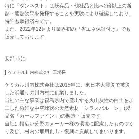
特に『ダンネスト』は既存品・他社品と比べ2倍以上の断
熱・遮熱効果を発揮することを実験により確認しており、
特許も取得済みです。
また、2022年12月より業界初の『省エネ保証付き』でも
販売しております。
安部 市治
ケミカル川内株式会社 工場長
ケミカル川内株式会社は2015年に、東日本大震災で被災
した浜通りの川内村に創業しました。
当社の主な事業は福島県内で産出する火山灰性の白土を加
工した微細な中空球状の天然素材「シラスバルーン」(製
品名「カールファイン」)の製造・販売です。
当社は幅広い分野のメーカー様の環境に配慮したものづく
り及び、村内の雇用創出・復興に貢献してまいります。