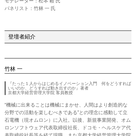
モデレーター：松本 毅 氏
パネリスト：竹林 一 氏
登壇者紹介
竹林 一
『たった１人からはじめるイノベーション入門 何をどうすれば
いいのか、どうすれば動き出すのか』著者
京都大学経営管理大学院 客員教授
“機械に出来ることは機械にまかせ、人間はより創造的な
分野での活動を楽しむべきである”との理念に感動して立
石電機（現オムロン）に入社。以後、新規事業開発、オム
ロンソフトウェア代表取締役社長、ドコモ・ヘルスケア代
表取締役社長等を経て現職。また京都大学経営管理大学院